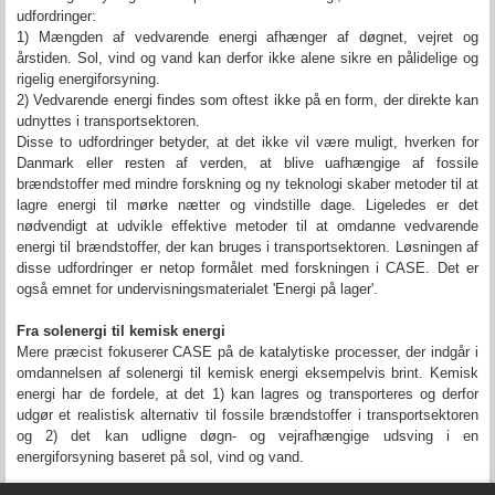
udfordringer:
1) Mængden af vedvarende energi afhænger af døgnet, vejret og
årstiden. Sol, vind og vand kan derfor ikke alene sikre en pålidelige og
rigelig energiforsyning.
2) Vedvarende energi findes som oftest ikke på en form, der direkte kan
udnyttes i transportsektoren.
Disse to udfordringer betyder, at det ikke vil være muligt, hverken for
Danmark eller resten af verden, at blive uafhængige af fossile
brændstoffer med mindre forskning og ny teknologi skaber metoder til at
lagre energi til mørke nætter og vindstille dage. Ligeledes er det
nødvendigt at udvikle effektive metoder til at omdanne vedvarende
energi til brændstoffer, der kan bruges i transportsektoren.
Løsningen af
disse udfordringer er netop formålet med forskningen i CASE. Det er
også emnet for undervisningsmaterialet 'Energi på lager'.
Fra solenergi til kemisk energi
Mere præcist fokuserer CASE på de katalytiske processer, der indgår i
omdannelsen af solenergi til kemisk energi eksempelvis brint. Kemisk
energi har de fordele, at det 1) kan lagres og transporteres og derfor
udgør et realistisk alternativ til fossile brændstoffer i transportsektoren
og 2) det kan udligne døgn- og vejrafhængige udsving i en
energiforsyning baseret på sol, vind og vand.