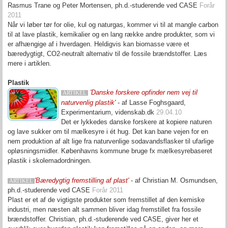
Rasmus Trane og Peter Mortensen, ph.d.-studerende ved CASE
Forår
2011
Når vi løber tør for olie, kul og naturgas, kommer vi til at mangle carbon
til at lave plastik, kemikalier og en lang række andre produkter, som vi
er afhængige af i hverdagen. Heldigvis kan biomasse være et
bæredygtigt, CO2-neutralt alternativ til de fossile brændstoffer. Læs
mere i artiklen.
Plastik
'Danske forskere opfinder nem vej til
ARTIKEL
naturvenlig plastik'
- af Lasse Foghsgaard,
Experimentarium, videnskab.dk
29.04.10
Det er lykkedes danske forskere at kopiere naturen
og lave sukker om til mælkesyre i ét hug. Det kan bane vejen for en
nem produktion af alt lige fra naturvenlige sodavandsflasker til ufarlige
opløsningsmidler. Københavns kommune bruge fx mælkesyrebaseret
plastik i skolemadordningen.
'Bæredygtig fremstilling af plast'
- af
Christian M. Osmundsen,
ARTIKEL
ph.d.-studerende ved CASE
Forår 2011
Plast er et af de vigtigste produkter som fremstillet af den kemiske
industri, men næsten alt sammen bliver idag fremstillet fra fossile
brændstoffer. Christian, ph.d.-studerende ved CASE, giver her et