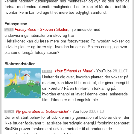
kemien nedbragt dødeligheden hos mennesker og dyr, og den fører os
fortsat mod endnu ukendte muligheder. I dette kapitel får du et indblik i,
hvordan kemi kan bidrage til et mere bæredygtigt samfund.
Fotosyntese
Fotosyntese
-
Skoven i Skolen
, hjemmeside med
WEB
undervisningsmaterialer om skov og træ
I leksikonet kan du læse mere om fotosyntese: Fx hvordan vokser og
udvikle planter og træer sig, hvordan bruger de Solens energi, og hvor i
planterne foregår fotosyntesen?
Biobrændstoffer
'How Ethanol Is Made'
- YouTube
28.11.07
FILM
Undrer du dig over, hvordan planter, der vokser på
marken, kan blive til brændstof, der giver energi til
din køretur? Få en trin-for-trin forklaring på,
hvordan ethanol er lavet i denne korte, animerede
film. Filmen er med engelsk tale.
'Ny generation af biobrændsler'
- YouTube
03.07.13
FILM
Der er et stort behov for at udvikle en ny generation af biobrændsler, der
ikke bruger fødevarer til at skabe bæredygtig energi.I forskningscenteret
Bio4Bio prøver forskerne at udvikle metoder til at omdanne de