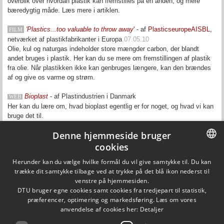
overblik over hvordan plastik kan fremstilles på en anden, og mere
bæredygtig måde. Læs mere i artiklen.
'Plastics...too valuable to throw away
'
- af
PlasticseuropeAISBL
,
FILM
netværket af plastikfabrikanter i Europa
07.05.10
Olie, kul og naturgas indeholder store mængder carbon, der blandt
andet bruges i plastik. Her kan du se mere om fremstillingen af plastik
fra olie. Når plastikken ikke kan genbruges længere, kan den brændes
af og give os varme og strøm.
Bioplast
- af Plastindustrien i Danmark
WEB
Her kan du lære om, hvad bioplast egentlig er for noget, og hvad vi kan
bruge det til.
Denne hjemmeside bruger
'En verden i plast. PLastens ABC'
(pdf) - af Plastindustrien i
BOG
Danmark
cookies
Plast bruges overalt: Husholdningsartikler, boliginventar, emballage,
DANISH
Herunder kan du vælge hvilke formål du vil give samtykke til. Du kan
byggeprodukter, legetøj, elektronik, sportsudstyr o.s.v.I denne lille bog
trække dit samtykke tilbage ved at trykke på det blå ikon nederst til
kan du læse om plastikkens historien, og alt det vi bruger den til.
DANISH
venstre på hjemmesiden.
DTU bruger egne cookies samt cookies fra tredjepart til statistik,
Opdateret den 24. september 2021
ENGLISH
præferencer, optimering og markedsføring. Læs om vores
Ansvarlig: Anne Hansen
anvendelse af cookies her:
Detaljer