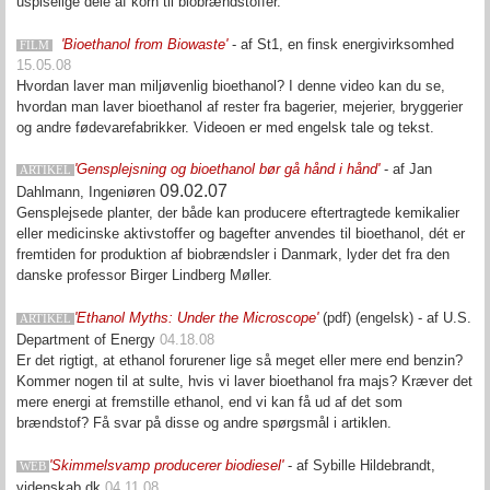
uspiselige dele af korn til biobrændstoffer.
'Bioethanol from Biowaste'
- af
St1
, en finsk energivirksomhed
FILM
15.05.08
Hvordan laver man miljøvenlig bioethanol? I denne video kan du se,
hvordan man laver bioethanol af rester fra bagerier, mejerier, bryggerier
og andre fødevarefabrikker. Videoen er med engelsk tale og tekst.
'Gensplejsning og bioethanol bør gå hånd i hånd'
- af Jan
ARTIKEL
09.02.07
Dahlmann, Ingeniøren
Gensplejsede planter, der både kan producere eftertragtede kemikalier
eller medicinske aktivstoffer og bagefter anvendes til bioethanol, dét er
fremtiden for produktion af biobrændsler i Danmark, lyder det fra den
danske professor Birger Lindberg Møller.
'Ethanol Myths: Under the Microscope'
(pdf) (engelsk) - af U.S.
ARTIKEL
Department of Energy
04.18.08
Er det rigtigt, at ethanol forurener lige så meget eller mere end benzin?
Kommer nogen til at sulte, hvis vi laver bioethanol fra majs?
Kræver det
mere energi at fremstille ethanol, end vi kan få ud af det som
brændstof? Få svar på disse og andre spørgsmål i artiklen.
'Skimmelsvamp producerer biodiesel'
- af Sybille Hildebrandt,
WEB
videnskab.dk
04.11.08