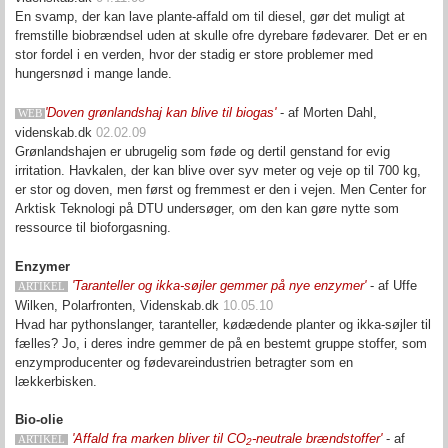
En svamp, der kan lave plante-affald om til diesel, gør det muligt at
fremstille biobrændsel uden at skulle ofre dyrebare fødevarer. Det er en
stor fordel i en verden, hvor der stadig er store problemer med
hungersnød i mange lande.
'Doven grønlandshaj kan blive til biogas'
- af Morten Dahl,
WEB
videnskab.dk
02.02.09
Grønlandshajen er ubrugelig som føde og dertil genstand for evig
irritation. Havkalen, der kan blive over syv meter og veje op til 700 kg,
er stor og doven, men først og fremmest er den i vejen. Men Center for
Arktisk Teknologi på DTU undersøger, om den kan gøre nytte som
ressource til bioforgasning.
Enzymer
'Taranteller og ikka-søjler gemmer på nye enzymer'
- af Uffe
ARTIKEL
Wilken, Polarfronten, Videnskab.dk
10.05.10
Hvad har pythonslanger, taranteller, kødædende planter og ikka-søjler til
fælles? Jo, i deres indre gemmer de på en bestemt gruppe stoffer, som
enzymproducenter og fødevareindustrien betragter som en
lækkerbisken.
Bio-olie
'Affald fra marken bliver til CO
-neutrale brændstoffer'
- af
ARTIKEL
2