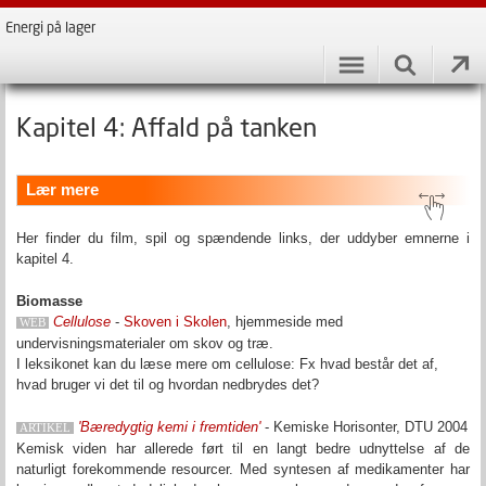
Energi på lager
Kapitel 4: Affald på tanken
Lær mere
Her finder du film, spil og spændende links, der uddyber emnerne i
kapitel 4.
Biomasse
Cellulose
-
Skoven i Skolen
, hjemmeside med
WEB
undervisningsmaterialer om skov og træ.
I leksikonet kan du læse mere om cellulose: Fx hvad består det af,
hvad bruger vi det til og hvordan nedbrydes det?
'Bæredygtig kemi i fremtiden'
- Kemiske Horisonter, DTU 2004
ARTIKEL
Kemisk viden har allerede ført til en langt bedre udnyttelse af de
naturligt forekommende resourcer. Med syntesen af medikamenter har